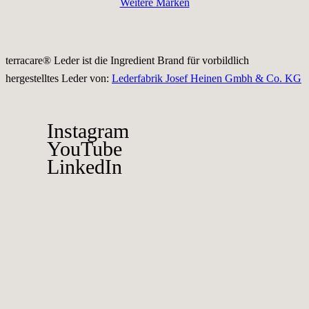
Weitere Marken
terracare® Leder ist die Ingredient Brand für vorbildlich
hergestelltes Leder von:
Lederfabrik Josef Heinen Gmbh & Co. KG
Instagram
YouTube
LinkedIn
© 2022 terracare® Responsible Performance Leather
Kontakt: info@terra-care.de
Presse
Impressum