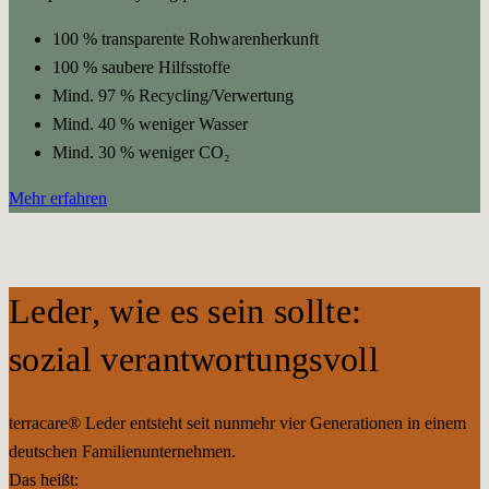
100 % transparente Rohwarenherkunft
100 % saubere Hilfsstoffe
Mind. 97 % Recycling/Verwertung
Mind. 40 % weniger Wasser
Mind. 30 % weniger CO₂
Mehr erfahren
Leder, wie es sein sollte:
sozial verantwortungsvoll
terracare® Leder entsteht seit nunmehr vier Generationen in einem
deutschen Familienunternehmen.
Das heißt: