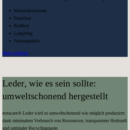
Wasserabweisend
Feuerfest
Reißfest
Langlebig
Atmungsaktiv
Mehr erfahren
Leder, wie es sein sollte:
umweltschonend hergestellt
terracare® Leder wird so umweltschonend wie möglich produziert:
dank minimalem Verbrauch von Ressourcen, transparenter Herkunft
und optimaler Recyclingquote.