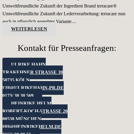
Umweltfreundliche Zukunft der Ingredient Brand terracare®
Umweltfreundliche Zukunft der Lederverarbeitung: terracare nun
auch in pflanzlich gegerbter Variante…
WEITERLESEN
Kontakt für Presseanfragen:
ULRIKE HAHN
TRAKEHNER STRASSE 39
50735 KÖLN
UH@ULRIKEHAHN-PR.DE
0173/ 30 30 569
HEINRIKE HELM
ROBERT-KOCH-STRASSE 20
80538 MÜNCHEN
HH@HEINRIKEHELM.DE