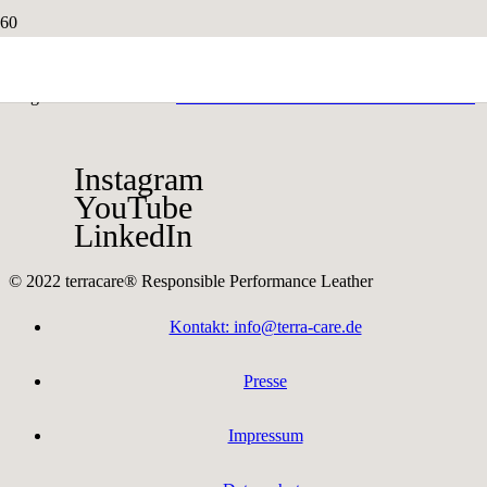
terracare® Leder ist die Ingredient Brand für vorbildlich
hergestelltes Leder von:
Lederfabrik Josef Heinen Gmbh & Co. KG
Instagram
YouTube
LinkedIn
© 2022 terracare® Responsible Performance Leather
Kontakt: info@terra-care.de
Presse
Impressum